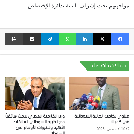
مواجهتهم تحت إشراف النيابة بدائرة الإختصاص .
فيسبوك
X
لينكدإن
واتساب
تيلقرام
مشاركة عبر البريد
طبا
مقالات ذات صلة
مناوي يخاطب الجالية السودانية
وزير الخارجية المصري يبحث هاتفياً
في كمبالا
مع نظيره السوداني العلاقات
الثنائية وتطورات الأوضاع في
10 أغسطس، 2026
السودان