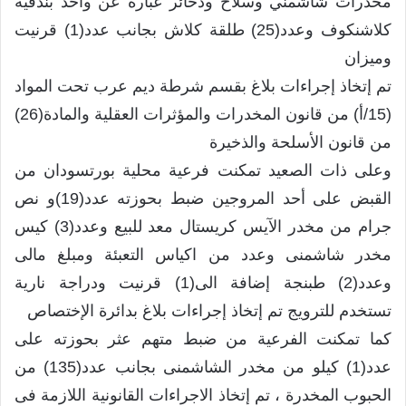
مخدرات شاشمني وسلاح وذخائر عبارة عن واحد بندقية
كلاشنكوف وعدد(25) طلقة كلاش بجانب عدد(1) قرنيت
وميزان
تم إتخاذ إجراءات بلاغ بقسم شرطة ديم عرب تحت المواد
(15/أ) من قانون المخدرات والمؤثرات العقلية والمادة(26)
من قانون الأسلحة والذخيرة
وعلى ذات الصعيد تمكنت فرعية محلية بورتسودان من
القبض على أحد المروجين ضبط بحوزته عدد(19)و نص
جرام من مخدر الآيس كريستال معد للبيع وعدد(3) كيس
مخدر شاشمنى وعدد من اكياس التعبئة ومبلغ مالى
وعدد(2) طبنجة إضافة الى(1) قرنيت ودراجة نارية
تستخدم للترويج تم إتخاذ إجراءات بلاغ بدائرة الإختصاص
كما تمكنت الفرعية من ضبط متهم عثر بحوزته على
عدد(1) كيلو من مخدر الشاشمنى بجانب عدد(135) من
الحبوب المخدرة ، تم إتخاذ الاجراءات القانونية اللازمة فى