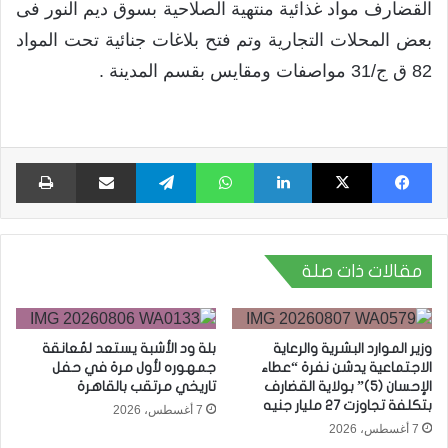
القضارف مواد غذائية منتهية الصلاحية بسوق ديم النور فى
بعض المحلات التجارية وتم فتح بلاغات جنائية تحت المواد
82 ق ج/31 مواصفات ومقايس بقسم المدينة .
فيسبوك
X
لينكدإن
واتساب
تيلقرام
مشاركة عبر البريد
طبا
مقالات ذات صلة
وزير الموارد البشرية والرعاية
بلة ود الأشبة يستعد لمُعانقة
الاجتماعية يدشن نفرة “عطاء
جمهوره لأول مرة في حفل
الإحسان (5)” بولاية القضارف
تاريخي مرتقب بالقاهرة
بتكلفة تجاوزت 27 مليار جنيه
7 أغسطس، 2026
7 أغسطس، 2026