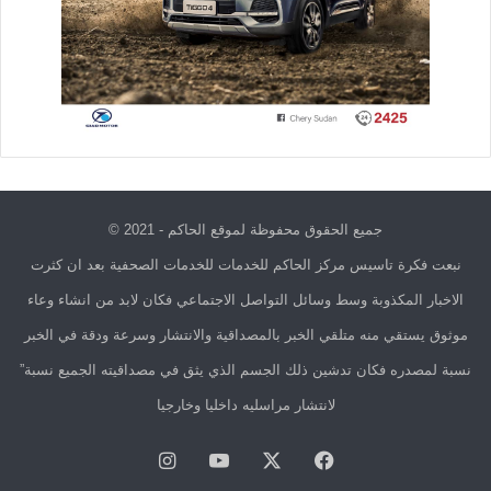
جميع الحقوق محفوظة لموقع الحاكم - 2021 ©
نبعت فكرة تاسيس مركز الحاكم للخدمات للخدمات الصحفية بعد ان كثرت
الاخبار المكذوبة وسط وسائل التواصل الاجتماعي فكان لابد من انشاء وعاء
موثوق يستقي منه متلقي الخبر بالمصداقية والانتشار وسرعة ودقة في الخبر
نسبة لمصدره فكان تدشين ذلك الجسم الذي يثق في مصداقيته الجميع نسبة”
لانتشار مراسليه داخليا وخارجيا
فيسبوك
X
يوتيوب
انستقرام