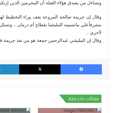
وتساءل من يصدق هؤلاء القتلة أن المجرمين الذين إرتكب
وقال إن جريمة صالحة المروعة يقف وراء التخطيط لها 
مشرفاًعلي ماتسميه المليشيا بقطاع أم درمان .. وتسلل
لأخري ..
وقال إن المليشي عبدالرحمن جمعة هو من نفذ جريمة قتل و
فيسبوك
X
مقالات ذات صلة