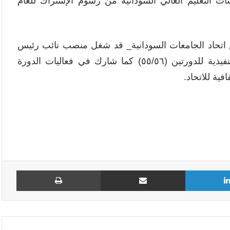
التعليم العالي السودانية من رسوم الإشتراك للعام
س اتحاد الجامعات السودانية_ قد شغل منصب نائب رئيس
اتحاد الجامعات العربية للدورة (٥٦) وعضوا باللجنة التنفيذية للدورتين (٥٥/٥٦) كما شارك في فعاليات الدورة
فية للاتحاد.
لينكدإن
مشاركة عبر البريد
طباع