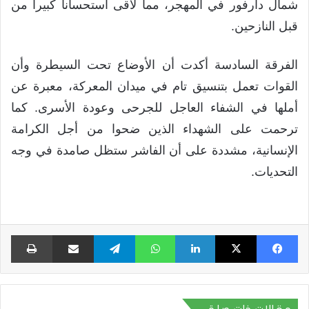
شمال دارفور في المهجر، مما لاقى استحساناً كبيراً من
قبل النازحين.
الفرقة السادسة أكدت أن الأوضاع تحت السيطرة وأن
القوات تعمل بتنسيق تام في ميدان المعركة، معبرة عن
أملها في الشفاء العاجل للجرحى وعودة الأسرى. كما
ترحمت على الشهداء الذين ضحوا من أجل الكرامة
الإنسانية، مشددة على أن الفاشر ستظل صامدة في وجه
التحديات.
فيسبوك
X
لينكدإن
واتساب
تيلقرام
مشاركة عبر البريد
طبا