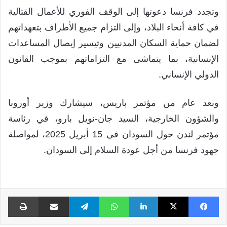
وتجدد فرنسا دعوتها إلى الوقف الفوري للأعمال القتالية
في كافة أنحاء البلاد، وإلى التزام جميع الأطراف بتعهداتهم
لضمان حماية السكان المدنيين وتيسير إيصال المساعدات
الإنسانية، بما يتماشى مع التزاماتهم بموجب القانون
الدولي الإنساني.
وبعد عام من مؤتمر باريس، سيشارك وزير أوروبا
والشؤون الخارجية، السيد جان-نويل بارو، في رئاسة
مؤتمر لندن حول السودان في 15 أبريل 2025، لمواصلة
جهود فرنسا من أجل عودة السلام إلى السودان.
فيسبوك
X
لينكدإن
واتساب
تيلقرام
مشاركة عبر البريد
طبا