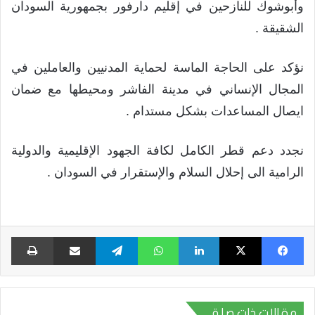
وأبوشوك للنازحين في إقليم دارفور بجمهورية السودان
الشقيقة .
نؤكد على الحاجة الماسة لحماية المدنيين والعاملين في
المجال الإنساني في مدينة الفاشر ومحيطها مع ضمان
ايصال المساعدات بشكل مستدام .
نجدد دعم قطر الكامل لكافة الجهود الإقليمية والدولية
الرامية الى إحلال السلام والإستقرار في السودان .
فيسبوك
X
لينكدإن
واتساب
تيلقرام
مشاركة عبر البريد
طبا
مقالات ذات صلة