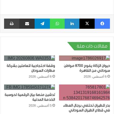
فيسبوك
X
لينكدإن
واتساب
تيلقرام
مشاركة عبر البريد
طبا
مقالات ذات صلة
ديوان الزكاة يفوج 8700 مواطن
وقفة احتجاجية للعاملين بشركة
سوداني من القاهرة
مطارات السودان
6 أغسطس، 2026
6 أغسطس، 2026
تدشين منصة بيان الرقمية لحوسبة
الخدمة المدنية
بدر للطيران تحتفي برجال العطاء
5 أغسطس، 2026
في قطاع الطيران السوداني