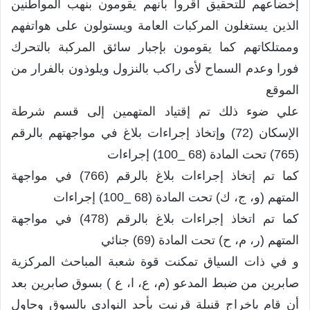
إخضاعهم للتحقيق أقروا بأنهم يقومون بنهب المواطنين
الذين يستغلون المركبات العامة ويستولون على هواتفهم
وممتلكاتهم كما يقومون بإجبار سائق المركبة بالتحرك
فورا وعدم السماح لأى راكب بالنزول ويلوذون بالفرار من
الموقع
علي ضوء ذلك تم إقتياد المتهمين إلى قسم شرطة
الإسكان (72) وإتخاذ إجراءات بلاغ في مواجهتهم بالرقم
(765) تحت المادة (68 _100) إجراءات
كما تم إتخاذ إجراءات بلاغ بالرقم (766) في مواجهة
المتهم (و، ج، ك) تحت المادة (68 _100) إجراءات
كما تم اتخاذ إجراءات بلاغ بالرقم (478) في مواجهة
المتهم (ر، م، ح) تحت المادة (69) جنائي
و في ذات السياق تمكنت قوة شعبة المباحث المركزية
صابرين من ضبط المدعو (م، ع، ا، ع ) بسوق صابرين بعد
أن قام باخراج قنبلة قرنيت بأحد النوادى بالسوق وحاول