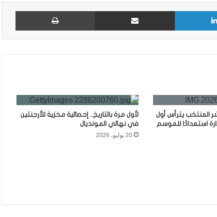
لينكدإن
مشاركة عبر البريد
طباع
ر المنتخب يترأس أول
لأول مرة بالتاريخ.. إحصائية مخزية للأرجنتين
رة استعدادًا للموسم
في نهائي المونديال
20 يوليو، 2026