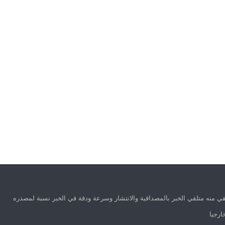
ي منه متلقي الخبر بالمصداقية والانتشار وسرعة ودقة في الخبر نسبة لمصدره
ارجيا