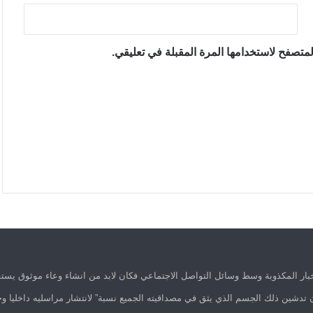
متصفح لاستخدامها المرة المقبلة في تعليقي.
ار المكذوبة وسط وسائل التواصل الاجتماعي فكان لابد من انشاء وعاء موثوق يستق
 تدشين ذلك الجسم الذي يثق في مصداقيته الجميع نسبة” لانتشار مراسليه داخليا وخ