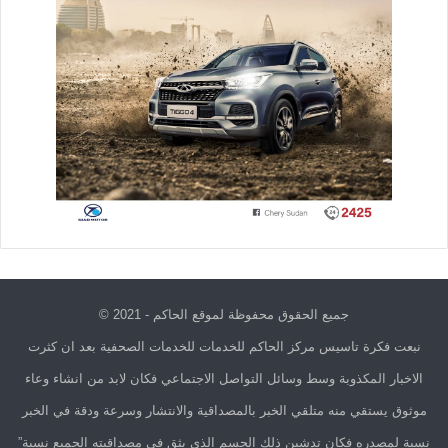
جميع الحقوق محفوظة لموقع الحاكم - 2021 ©
نبعت فكرة تاسيس مركز الحاكم للخدمات للخدمات الصحفية بعد ان كثرت
الاخبار المكذوبة وسط وسائل التواصل الاجتماعي فكان لابد من انشاء وعاء
موثوق يستقي منه متلقي الخبر بالمصداقية والانتشار وسرعة ودقة في الخبر
نسبة لمصدره فكان تدشين ذلك الجسم الذي يثق في مصداقيته الجميع نسبة”