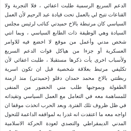
الدعم السريع الرسمية طلبت اعفائي ، فلا التجربة ولا
القناعات تتيح لي بالعمل تحت قيادة عبد الرحيم لأن العمل
السياسي كان مرتبطة بالاخ حميدتي كنائب لرئيس مجلس
السيادة وهي الوظيفة ذات الطابع السياسي ، وبما انتي
شخص مدني وأعمل من موقع لا اخضع فيه للاوامر
العسكرية أو جزءا من هياكل قوات الدعم السريع
ولأسباب اخرى يأت ذكرها مستقبلا ، طلبت اعفائي لأن
تكليفي مرتبط بعلاقة شخصية قبل ان تكون اسرية
ربطتتي بالاخ محمد حمدان دقلو (حميدتي) منذ ازمنة
الطفولة وبموجبها طلب مني الحضور من المنفى
للمساهمة معه في التعامل مع العمل السياسي وتقيداته
في ظل ظروف تلك الفترة. وبعد الحرب اتخذت موقفا ان
اواجه معه ما اعتقدت انه غدرا به لمواقفه الداعمة للتحول
المدني الديمقراطي والتصدي لعودة الحركة الاسلامية