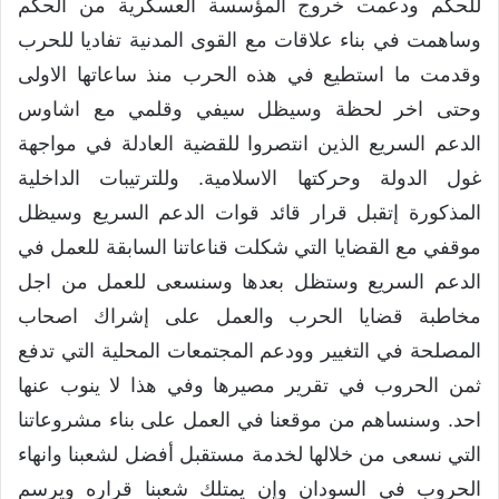
للحكم ودعمت خروج المؤسسة العسكرية من الحكم
وساهمت في بناء علاقات مع القوى المدنية تفاديا للحرب
وقدمت ما استطيع في هذه الحرب منذ ساعاتها الاولى
وحتى اخر لحظة وسيظل سيفي وقلمي مع اشاوس
الدعم السريع الذين انتصروا للقضية العادلة في مواجهة
غول الدولة وحركتها الاسلامية. وللترتيبات الداخلية
المذكورة إتقبل قرار قائد قوات الدعم السريع وسيظل
موقفي مع القضايا التي شكلت قناعاتنا السابقة للعمل في
الدعم السريع وستظل بعدها وسنسعى للعمل من اجل
مخاطبة قضايا الحرب والعمل على إشراك اصحاب
المصلحة في التغيير وودعم المجتمعات المحلية التي تدفع
ثمن الحروب في تقرير مصيرها وفي هذا لا ينوب عنها
احد. وسنساهم من موقعنا في العمل على بناء مشروعاتنا
التي نسعى من خلالها لخدمة مستقبل أفضل لشعبنا وانهاء
الحروب في السودان وإن يمتلك شعبنا قراره ويرسم