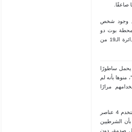
صاعقًا.
عن وجود شخص
 محطة بوت دو
شابو روج للترام، في 18 جادة إندوشين في الدائرة الـ19 من
 يحمل ساطورًا
، منوها بأنه لم
دامهم مرارًا
وأشارت النيابة إلى أنه “وفقًا للعناصر الأولية، استخدم 4 عناصر
 20 مرة، منوهة بأن الشرطيين
ال صدمة، دون