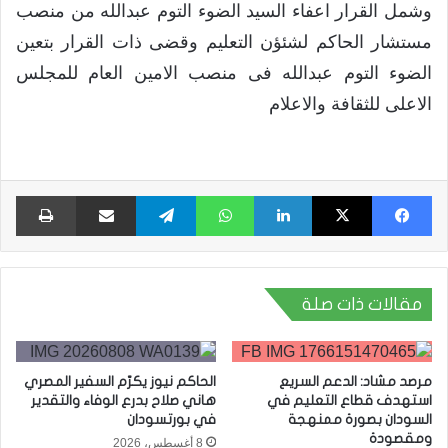
وشمل القرار اعفاء السيد الضوء التوم عبدالله من منصب
مستشار الحاكم لشئؤن التعليم وقضى ذات القرار بتعين
الضوء التوم عبدالله فى منصب الامين العام للمجلس
الاعلى للثقافة والاعلام
فيسبوك
X
لينكدإن
واتساب
تيلقرام
مشاركة عبر البريد
طبا
مقالات ذات صلة
مرصد مشاد: الدعم السريع
الحاكم نيوز يكرّم السفير المصري
استهدف قطاع التعليم في
هاني صلاح بدرع الوفاء والتقدير
السودان بصورة ممنهجة
في بورتسودان
ومقصودة
8 أغسطس، 2026