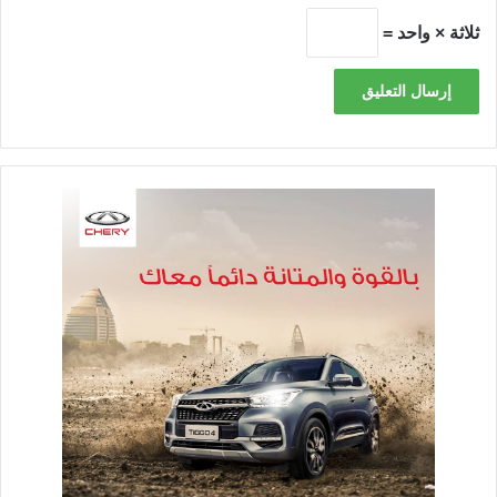
ثلاثة × واحد =