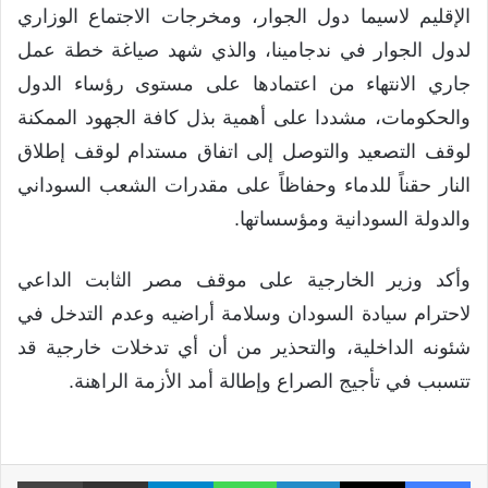
الإقليم لاسيما دول الجوار، ومخرجات الاجتماع الوزاري
لدول الجوار في ندجامينا، والذي شهد صياغة خطة عمل
جاري الانتهاء من اعتمادها على مستوى رؤساء الدول
والحكومات، مشددا على أهمية بذل كافة الجهود الممكنة
لوقف التصعيد والتوصل إلى اتفاق مستدام لوقف إطلاق
النار حقناً للدماء وحفاظاً على مقدرات الشعب السوداني
والدولة السودانية ومؤسساتها.
وأكد وزير الخارجية على موقف مصر الثابت الداعي
لاحترام سيادة السودان وسلامة أراضيه وعدم التدخل في
شئونه الداخلية، والتحذير من أن أي تدخلات خارجية قد
تتسبب في تأجيج الصراع وإطالة أمد الأزمة الراهنة.
فيسبوك
X
لينكدإن
واتساب
تيلقرام
مشاركة عبر البريد
طبا