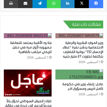
مقالات ذات صلة
وزير الموارد البشرية والرعاية
بلة ود الأشبة يستعد لمُعانقة
الاجتماعية يدشن نفرة “عطاء
جمهوره لأول مرة في حفل
الإحسان (5)” بولاية القضارف
تاريخي مرتقب بالقاهرة
بتكلفة تجاوزت 27 مليار جنيه
7 أغسطس، 2026
7 أغسطس، 2026
عاجل: إعفاء وزير في حكومة
كامل ادريس ومسؤول اخر
7 أغسطس، 2026
غارات للجيش السوداني تحوّل رتلاً
مدرعاً للدعم إلى خردة في دقائق