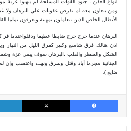
أنواع العفن ، جنود القوات المسلحة لم ينهبوا عربة 
ومن يتعاون معه لم تفرض عقوبات علي البرهان ولا غير
الأبطال الخلص الذين بتعاملون بمهنية ويعرفون تماما القا
البرهان عندما خرج خرج ضابطا عظيما ودقلواعندما فر كان 
اذن هنالك فرق شاسع وكبير كفرق الليل من النهار وبين
الشكل والمنظر والقلب ،البرهان سوف يبقي عزة وشم
الجنائية مجرما أباد وقتل وسرق ونهب واغتصب وإن لم 
ضايع ).
فيسبوك
X