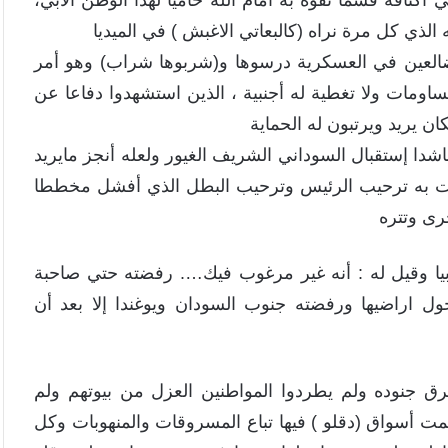
تافه قسما تفوه به أمام الله حاميا لهذا الوطن الأبي،
لذي كل مرة نراه (كالبعاتي الاغبش ) في الميديا
العين في العسكرية درسوها و(شربوها شراب) وهو أمر
اومات ولا تغطية له أجنبية ، الذين استشهدوا دفاعا عن
ن يريد ويرتبون له الحماية
دا إستقبال السوداني الشريف الغيور ولعله أنجز مايريد
رحبت به ترحيب الرئيس وترحيب البطل الذي أفشل مخططا
خرى وتتره
بيا وقيل له : أنه غير مرغوب فيك…. رفضته حتي صاحبة
ول اراضيها ورفضته جنوب السودان ويوغندا إلا بعد أن
رق جنوده ولم يطردوا المواطنين العزل من بيوتهم ولم
مت أسواق (دقلو ) فيها تباع المسروقات والمنهوبات وكل