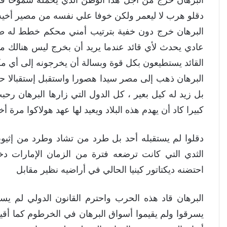
البرهان خرج من أجل هذا الوطن الذي يحمله شموخا في أك
دقلو هرب لا ليعمر ولكن خوفا علي نفسه من مصير أخيه ا
البرهان خرج دون خفية بترتيب أمني محكم خطط له ض
عادي يحدث لأي قائد عندما يريد أن بخرج ليس هنالك مس
القائد يستطيعون بكل قوة وبسالة أن يخرجونه إلى أي مكا
البرهان ذهب إلى مصر سيدا هصورا واستقبل إستقبالا حاش
بل زيد له كيل بعير ، كل الدول التي زارها البرهان 
كبيرا كاد أن يهدم هذه البلاد ويعيد لها عهد هولاكوا مرة أ
دقلوا لم يستقبله أحد بل طرد من تشاد وطرد من إثيو
الثدي التي كانت ترضعه فترة من الزمان الإمارات دخ
احتضنه ديكتاتور كينيا الحالي في أراضيه نظير مقابل
البرهان قاد هذه الحرب واحترم القانون الدولي لم يس
يسرقوا ولم يقيموا أسواق البرهان في الخرطوم كما أقي