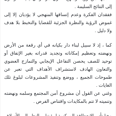
إلى النتائج السليمة .
ففقدان الفكرة وعدم إتساقها المنهجي لا يؤديان إلا إلى
غموض الرؤية والنظرة الجزئية للقضايا والتخبط بلا هدف
ولا دليل .
كما ، إذ لا سبيل لبناء دار بكيانه في أي رقعة من الأرض
ونهضته وتعظيم إمكاناته وتجديد قدراته بغير الإتفاق أو
توحيد للصف يحصن التفاعل الإيجابي والتمازج العضوي
والتعاون الهادف لاستشراف الأهداف التي تعبر عن
طموحات الجميع ، ووضع وتنفيذ المشروعات لبلوغ تلك
الغايات .
وغني عن القول أن مشروع أمن المجتمع وسلمه ونهضته
وتنميته لا تتم بالمكايدات واقتناص الفرص .
وهنا تأتي الإنعطافة المركزية لرؤيتنا ، بالنظر إلى الأسلاف