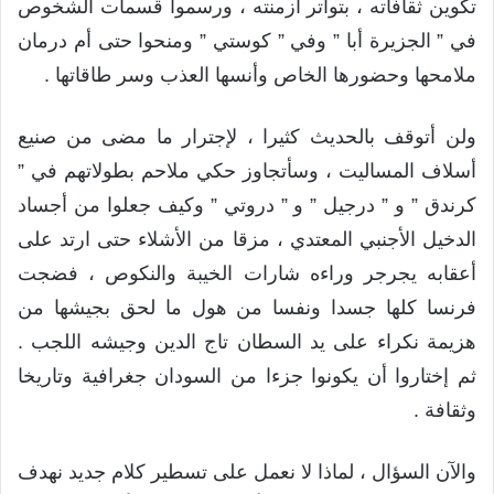
تكوين ثقافاته ، بتواتر أزمنته ، ورسموا قسمات الشخوص
في ” الجزيرة أبا ” وفي ” كوستي ” ومنحوا حتى أم درمان
ملامحها وحضورها الخاص وأنسها العذب وسر طاقاتها .
ولن أتوقف بالحديث كثيرا ، لإجترار ما مضى من صنيع
أسلاف المساليت ، وسأتجاوز حكي ملاحم بطولاتهم في ”
كرندق ” و ” درجيل ” و ” دروتي ” وكيف جعلوا من أجساد
الدخيل الأجنبي المعتدي ، مزقا من الأشلاء حتى ارتد على
أعقابه يجرجر وراءه شارات الخيبة والنكوص ، فضجت
فرنسا كلها جسدا ونفسا من هول ما لحق بجيشها من
هزيمة نكراء على يد السطان تاج الدين وجيشه اللجب .
ثم إختاروا أن يكونوا جزءا من السودان جغرافية وتاريخا
وثقافة .
والآن السؤال ، لماذا لا نعمل على تسطير كلام جديد نهدف