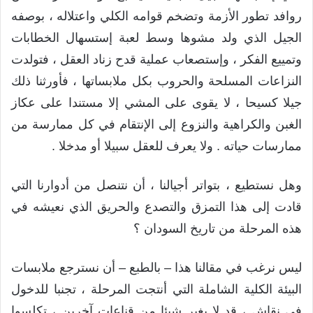
روافد تطور الأزمة وتضخم قوامه الكلي واعتلاله ، بوصفه
الجيل الذي ولد مشوها وسط لعبة إستسهال الخطابات
وتمييع الفكر ، وإستصعاب عملية قدح زناد العقل ، فتولدت
النزاعات المسلحة والحروب بكل ملابساتها ، فأورثنا ذلك
جيلا كسيحا ، لا يقوى على المشي إلا مستندا على عكاز
الغبن والكراهية والنزوع إلى الإنتقام في كل ممارسة من
ممارسات حياته . ولا يعرف للعقل سبيلا أو مدخلا .
وهل نستطيع ، بتواتر أجيالنا ، أن نتنصل من أدوارنا التي
قادت إلى هذا التمزق والتصدع والحريق الذي نعيشه في
هذه المرحلة من تاريخ السودان ؟
ليس نرغب في مقالنا هذا – بالطبع – أن نسترجع ملابسات
البيئة الكلية الشاملة التي أنتجت المرحلة ، تجنبا للدخول
في نقاش ، قد لا يغير شيئا من قناعات آخرين ، تكلسوا