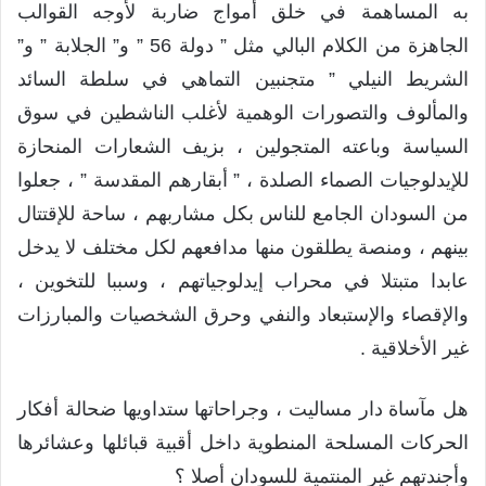
به المساهمة في خلق أمواج ضاربة لأوجه القوالب
الجاهزة من الكلام البالي مثل ” دولة 56 ” و” الجلابة ” و”
الشريط النيلي ” متجنبين التماهي في سلطة السائد
والمألوف والتصورات الوهمية لأغلب الناشطين في سوق
السياسة وباعته المتجولين ، بزيف الشعارات المنحازة
للإيدلوجيات الصماء الصلدة ، ” أبقارهم المقدسة ” ، جعلوا
من السودان الجامع للناس بكل مشاربهم ، ساحة للإقتتال
بينهم ، ومنصة يطلقون منها مدافعهم لكل مختلف لا يدخل
عابدا متبتلا في محراب إيدلوجياتهم ، وسببا للتخوين ،
والإقصاء والإستبعاد والنفي وحرق الشخصيات والمبارزات
غير الأخلاقية .
هل مآساة دار مساليت ، وجراحاتها ستداويها ضحالة أفكار
الحركات المسلحة المنطوية داخل أقبية قبائلها وعشائرها
وأجندتهم غير المنتمية للسودان أصلا ؟