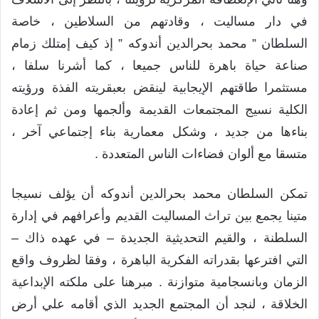
في دار مساليت ، وقادتهم من السلاطين ، خاصة
السلطان ” محمد بحرالدين أندوكه ” إذ كيف إمتلك زمام
صناعة حياة باهرة للناس جميعا ، كما أشرنا سلفا ،
مستثمرا طاقتهم الإيجابية لينقض بعبقريته الفذة ورؤيته
الكلية نسيج المجتمعات القديمة وألجمها ومن ثم إعادة
بناءها من جديد ، وشكل معمارية بناء إجتماعي آخر ،
متسقا مع ألوان فضاءات الناس المتعددة .
تمكن السلطان محمد بحرالدين أندوكه أن يؤلف نسيجا
متينا يجمع بين تراث المساليت القديم وأعرافهم في إدارة
السلطنة ، والقيم التحديثية الجديدة – في عهده ذاك –
التي افترعها بقدراته الفكرية الباهرة ، وفقا لظروف واقع
الزمان وبانسجامية متوازنة . مبرهنا على ملكته الإبداعية
الخلاقة ، لنجد أن المجتمع الجديد الذي أقامه علي أرض