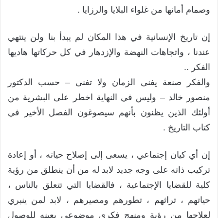
وصمام أمانها من غلواء البلايا والرزايا .
إن تاريخ الإنسانية في هذا المكان لم يبدأ بنا ولن ينتهي
عندنا ، واتجاهات النهضة والإزدهار في كل حركاتها هاديها
الفكر ..
والفكر صنعة يفنى الزمان ولا تفنى – حسب الدكتور
منصور خالد – وليس في النهاية اخطر على البشرية من
أولئك الذين يظنون بأنهم سيصوغون الفصل الأخير في
كتاب التاريخ .
إن أي كيان إجتماعي ، يسعى إلى إصلاح حياته ، أو إعادة
تركيب ذاته على وجه جديد لابد له من أن ينطلق من رؤية
كلية للقضايا الإجتماعية ، فالقضايا التي تتعلق بالناس ،
حياتهم ، تراثهم ، تطورهم ومصيرهم ، لابد لمن ينبري
لعلاجها من رؤية ومنهج فكري موضوعي يعينه للوصول