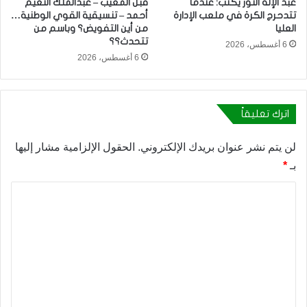
عبد الإله النور يكتب: عندما
قبل المغيب – عبدالملك النعيم
تتدحرج الكرة في ملعب الإدارة
أحمد – تنسيقية القوي الوطنية…
العليا
من أين التفويض؟ وباسم من
تتحدث؟؟
6 أغسطس، 2026
6 أغسطس، 2026
اترك تعليقاً
لن يتم نشر عنوان بريدك الإلكتروني.
الحقول الإلزامية مشار إليها
بـ
*
ا
ل
ت
ع
ل
ي