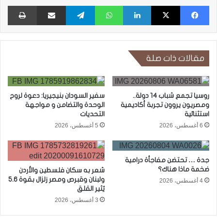
فيسبوك
X
لينكدإن
واتساب
تيلقرام
مشاركة عبر البريد
طبا
مقالات ذات صلة
روسيا تجمع شباب 14 دولة..
سفير السودان بنيجيريا: دعوة لروح
ومصريون يروون تجربة أكاديمية
الوحدة والتضامن و مواجهة
استثنائية
التحديات
6 أغسطس، 2026
5 أغسطس، 2026
جدة … تحتضن مفاجأة درامية
ضخمة ماذا هناك؟
شعر به سكان فلسطين والأردن
ولبنان وقبرص ومصر زلزال بقوة 5.6
4 أغسطس، 2026
يُثير القلق
3 أغسطس، 2026