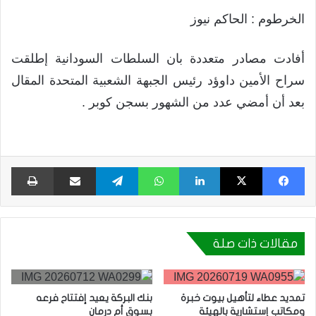
الخرطوم : الحاكم نيوز
أفادت مصادر متعددة بان السلطات السودانية إطلقت
سراح الأمين داوؤد رئيس الجبهة الشعبية المتحدة المقال
بعد أن أمضي عدد من الشهور بسجن كوبر .
فيسبوك
X
لينكدإن
واتساب
تيلقرام
مشاركة عبر البريد
طبا
مقالات ذات صلة
تمديد عطاء لتأهيل بيوت خبرة
بنك البركة يعيد إفتتاح فرعه
ومكاتب إستشارية بالهيئة
بسوق أم درمان