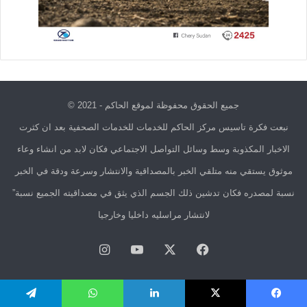
جميع الحقوق محفوظة لموقع الحاكم - 2021 ©
نبعت فكرة تاسيس مركز الحاكم للخدمات للخدمات الصحفية بعد ان كثرت
الاخبار المكذوبة وسط وسائل التواصل الاجتماعي فكان لابد من انشاء وعاء
موثوق يستقي منه متلقي الخبر بالمصداقية والانتشار وسرعة ودقة في الخبر
نسبة لمصدره فكان تدشين ذلك الجسم الذي يثق في مصداقيته الجميع نسبة”
لانتشار مراسليه داخليا وخارجيا
فيسبوك
X
يوتيوب
انستقرام
يسبوك
X
لينكدإن
واتساب
تيلقرام